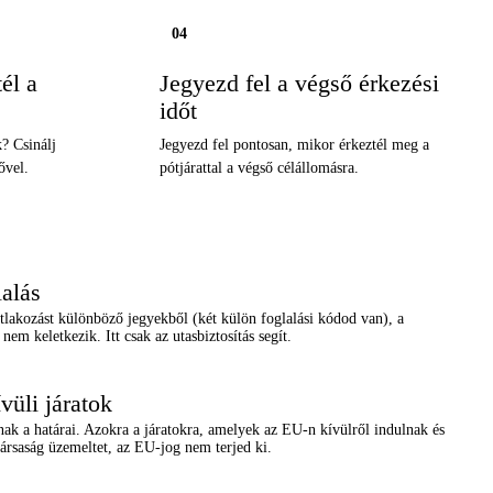
04
él a
Jegyezd fel a végső érkezési
időt
? Csinálj
Jegyezd fel pontosan, mikor érkeztél meg a
ővel.
pótjárattal a végső célállomásra.
lalás
tlakozást különböző jegyekből (két külön foglalási kódod van), a
 nem keletkezik. Itt csak az utasbiztosítás segít.
vüli járatok
k a határai. Azokra a járatokra, amelyek az EU-n kívülről indulnak és
ársaság üzemeltet, az EU-jog nem terjed ki.