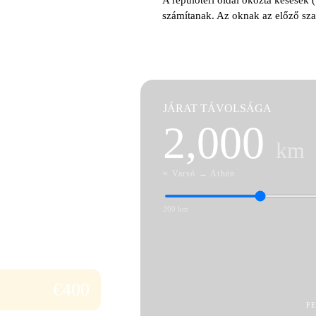
A repülőtéri oldal okozta késések (
számítanak. Az oknak az előző sza
JÁRAT TÁVOLSÁGA
2,000
rítést.
km
≈ Varsó → Athén
k. Nem aszerint,
200 km
€
250
€
400
F