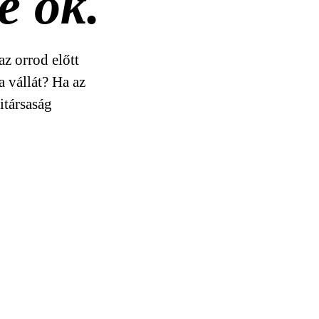
e ők.
az orrod előtt
a vállát? Ha az
INDULÁSOK · B12 KAPU
itársaság
QS-1142
FR-247
OK-672