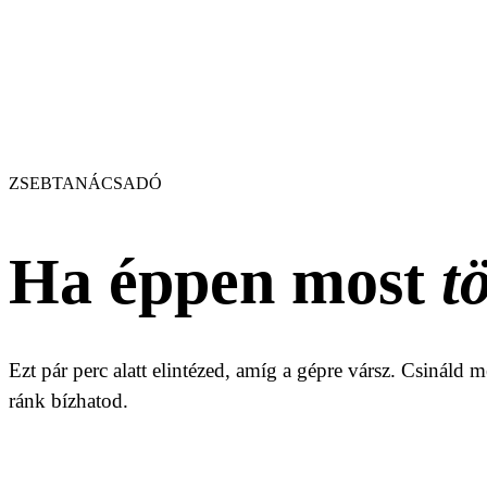
Hosszú (3 500 km felett)
ZSEBTANÁCSADÓ
Ha éppen most
t
Ezt pár perc alatt elintézed, amíg a gépre vársz. Csináld m
ránk bízhatod.