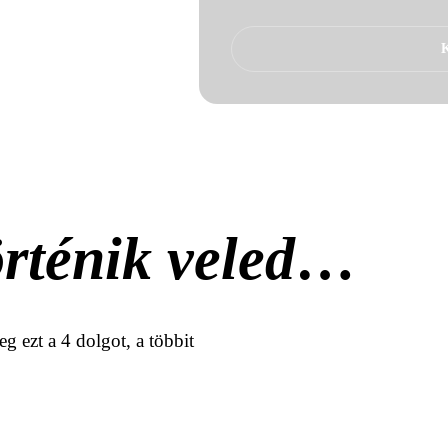
€
600
K
örténik veled
…
eg ezt a 4 dolgot, a többit