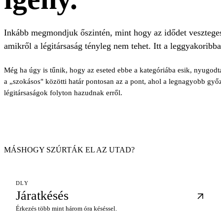
Inkább megmondjuk őszintén, mint hogy az idődet vesztege
amikről a légitársaság tényleg nem tehet. Itt a leggyakoribba
Még ha úgy is tűnik, hogy az eseted ebbe a kategóriába esik, nyugodt
a „szokásos" közötti határ pontosan az a pont, ahol a legnagyobb győ
légitársaságok folyton hazudnak erről.
MÁSHOGY SZÚRTÁK EL AZ UTAD?
DLY
Járatkésés
Érkezés több mint három óra késéssel.