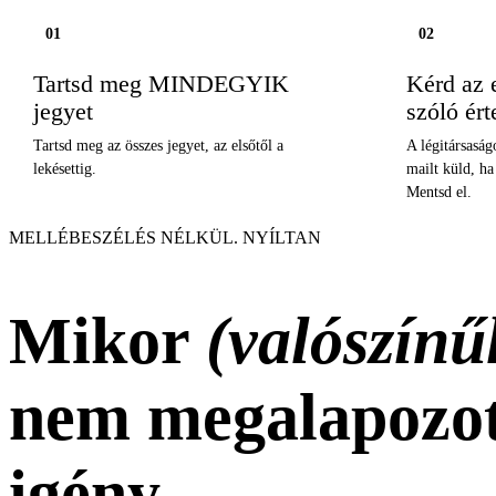
01
02
Tartsd meg MINDEGYIK
Kérd az e
jegyet
szóló ért
Tartsd meg az összes jegyet, az elsőtől a
A légitársasá
lekésettig.
mailt küld, ha
Mentsd el.
MELLÉBESZÉLÉS NÉLKÜL. NYÍLTAN
Mikor
(valószínű
nem megalapozot
igény.