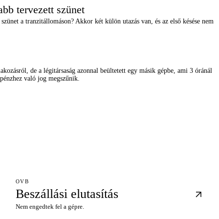
bb tervezett szünet
 szünet a tranzitállomáson? Akkor két külön utazás van, és az első késése nem
lakozásról, de a légitársaság azonnal beültetett egy másik gépbe, ami 3 óránál
a pénzhez való jog megszűnik.
OVB
Beszállási elutasítás
Nem engedtek fel a gépre.