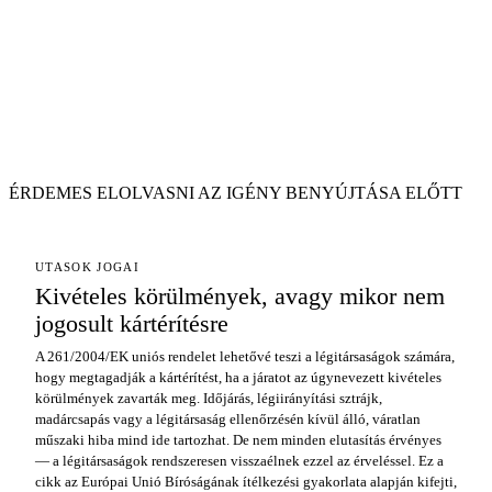
ÉRDEMES ELOLVASNI AZ IGÉNY BENYÚJTÁSA ELŐTT
UTASOK JOGAI
Kivételes körülmények, avagy mikor nem
jogosult kártérítésre
A 261/2004/EK uniós rendelet lehetővé teszi a légitársaságok számára,
hogy megtagadják a kártérítést, ha a járatot az úgynevezett kivételes
körülmények zavarták meg. Időjárás, légiirányítási sztrájk,
madárcsapás vagy a légitársaság ellenőrzésén kívül álló, váratlan
műszaki hiba mind ide tartozhat. De nem minden elutasítás érvényes
— a légitársaságok rendszeresen visszaélnek ezzel az érveléssel. Ez a
cikk az Európai Unió Bíróságának ítélkezési gyakorlata alapján kifejti,