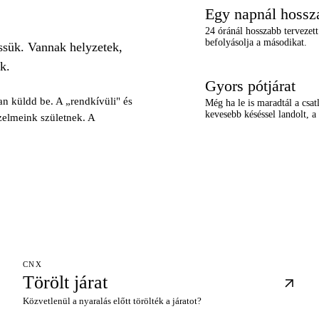
Egy napnál hossza
×
24 óránál hosszabb tervezett
befolyásolja a másodikat.
ssük. Vannak helyzetek,
k.
Gyors pótjárat
×
an küldd be. A „rendkívüli" és
Még ha le is maradtál a csat
kevesebb késéssel landolt, 
zelmeink születnek. A
CNX
Törölt járat
Közvetlenül a nyaralás előtt törölték a járatot?