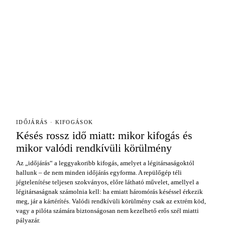
IDŐJÁRÁS · KIFOGÁSOK
Késés rossz idő miatt: mikor kifogás és
mikor valódi rendkívüli körülmény
Az „időjárás“ a leggyakoribb kifogás, amelyet a légitársaságoktól
hallunk – de nem minden időjárás egyforma. A repülőgép téli
jégtelenítése teljesen szokványos, előre látható művelet, amellyel a
légitársaságnak számolnia kell: ha emiatt háromórás késéssel érkezik
meg, jár a kártérítés. Valódi rendkívüli körülmény csak az extrém köd,
vagy a pilóta számára biztonságosan nem kezelhető erős szél miatti
pályazár.