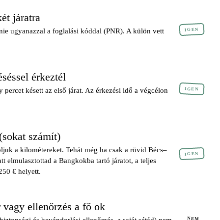
t járatra
IGEN
ie ugyanazzal a foglalási kóddal (PNR). A külön vett
séssel érkeztél
IGEN
 percet késett az első járat. Az érkezési idő a végcélon
(sokat számít)
ljuk a kilométereket. Tehát még ha csak a rövid Bécs–
IGEN
tt elmulasztottad a Bangkokba tartó járatot, a teljes
250 € helyett.
 vagy ellenőrzés a fő ok
NEM