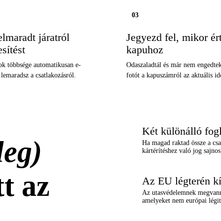
03
lmaradt járatról
Jegyezd fel, mikor ért
esítést
kapuhoz
gok többsége automatikusan e-
Odaszaladtál és már nem engedtek
 lemaradsz a csatlakozásról.
fotót a kapuszámról az aktuális id
Két különálló fog
×
leg)
Ha magad raktad össze a csa
kártérítéshez való jog sajnos
t az
Az EU légterén kí
×
Az utasvédelemnek megvanna
amelyeket nem európai légit