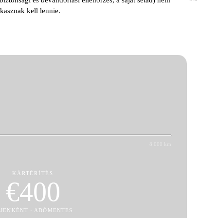
biztonsági és bevándorlási ellenőrzés, a saját sétád) nem
kasznak kell lennie.
8 000 km
KÁRTÉRÍTÉS
€
400
EJENKÉNT · ADÓMENTES