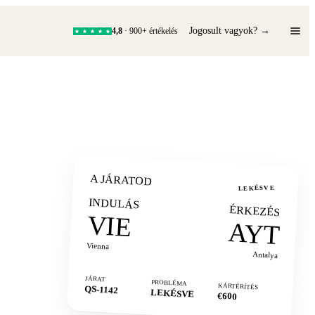
Jogosult vagyok? →
4,8
· 900+ értékelés
A JÁRATOD
LEKÉSVE
INDULÁS
ÉRKEZÉS
VIE
AYT
Vienna
Antalya
JÁRAT
PROBLÉMA
KÁRTÉRÍTÉS
QS-1142
LEKÉSVE
€600