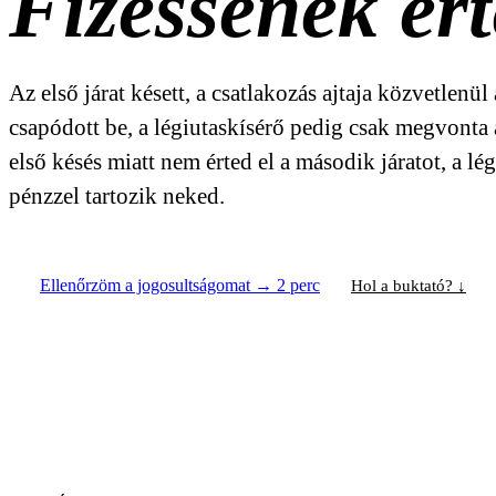
Fizessenek ért
Az első járat késett, a csatlakozás ajtaja közvetlenül 
csapódott be, a légiutaskísérő pedig csak megvonta 
első késés miatt nem érted el a második járatot, a lég
pénzzel tartozik neked.
Ellenőrzöm a jogosultságomat → 2 perc
Hol a buktató? ↓