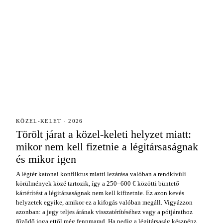
KÖZEL-KELET · 2026
Törölt járat a közel-keleti helyzet miatt:
mikor nem kell fizetnie a légitársaságnak
és mikor igen
A légtér katonai konfliktus miatti lezárása valóban a rendkívüli
körülmények közé tartozik, így a 250–600 € közötti büntető
kártérítést a légitársaságnak nem kell kifizetnie. Ez azon kevés
helyzetek egyike, amikor ez a kifogás valóban megáll. Vigyázzon
azonban: a jegy teljes árának visszatérítéséhez vagy a pótjárathoz
fűződő joga ettől még fennmarad. Ha pedig a légitársaság készpénz