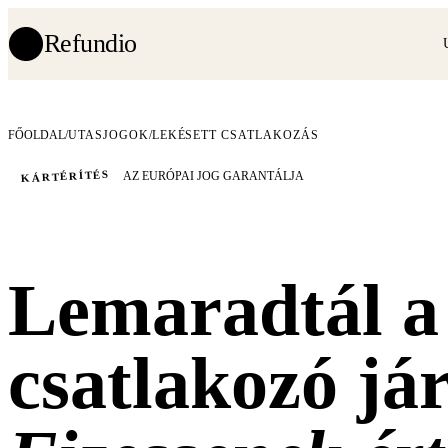
Refundio
FŐOLDAL
/
UTASJOGOK
/
LEKÉSETT CSATLAKOZÁS
KÁRTÉRÍTÉS
AZ EURÓPAI JOG GARANTÁLJA
Lemaradtál a
csatlakozó já