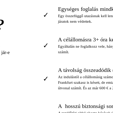
Egységes foglalás mindké
✓
Egy összefüggő utazásnak kell lenn
?
járatok nem védettek.
A célállomásra 3+ óra ké
✓
d
Egyáltalán ne foglalkozz vele, hány
 jár-e
számít.
A távolság összeadódik 
✓
Az indulástól a célállomásig számo
Frankfurt szakasz is késett, de emia
útvonal számít. És az már 600 € a 
A hosszú biztonsági sor
×