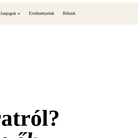
Utasjogok
Eredményeink
Rólunk
ratról?