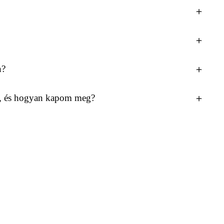
＋
＋
n?
＋
s, és hogyan kapom meg?
＋