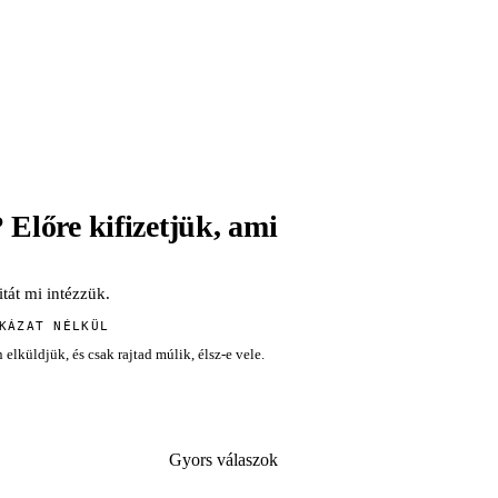
€1 392 neked
REFUNDIO — 35 % MINDENNEL EGYÜTT
€1 560 neked
 Előre kifizetjük, ami
itát mi intézzük.
KÁZAT NÉLKÜL
lküldjük, és csak rajtad múlik, élsz-e vele.
Gyors válaszok