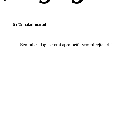
65 % nálad marad
35 % a m
Semmi csillag, semmi apró betű, semmi rejtett díj.
Mások 25 %-ot ígérnek. Aztá
elkezdenek hozzáadni.
A rejtett díjak általában áfát, adminisztrációt vagy banki átutalási költsé
járat, igény 4 × €600 = €2 400.
VERSENYTÁRSAK — 25 % + ÁFA + DÍJAK