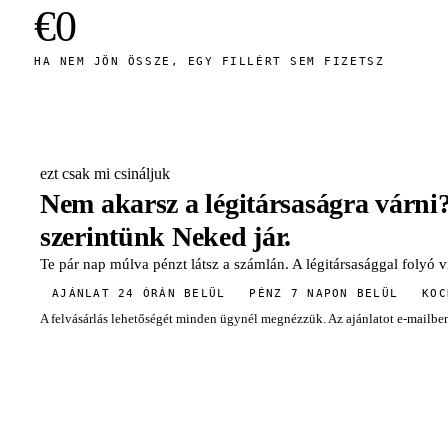
€0
HA NEM JÖN ÖSSZE, EGY FILLÉRT SEM FIZETSZ
ezt csak mi csináljuk
Nem akarsz a légitársaságra várni?
szerintünk Neked jár.
Te pár nap múlva pénzt látsz a számlán. A légitársasággal folyó v
AJÁNLAT 24 ÓRÁN BELÜL
PÉNZ 7 NAPON BELÜL
KOC
A felvásárlás lehetőségét minden ügynél megnézzük. Az ajánlatot e-mailben e