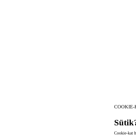
Utasjogok
RÓLUNK
Késett a járatom
Rólunk
Törölték a járatomat
Eredményein
Lemaradtam a csatlakozásról
Gyakori kérd
Nem engedtek fel a gépre
Sajtó
Légitársaságok
Díjszabás
COOKIE-
Sütik
Cookie-kat h