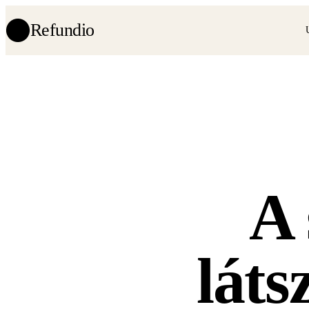
Refundio
A 
láts