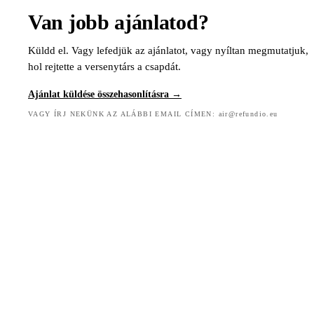
Van jobb ajánlatod?
Küldd el. Vagy lefedjük az ajánlatot, vagy nyíltan megmutatjuk,
hol rejtette a versenytárs a csapdát.
Ajánlat küldése összehasonlításra →
VAGY ÍRJ NEKÜNK AZ ALÁBBI EMAIL CÍMEN: air@refundio.eu