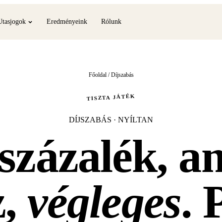
Utasjogok
Eredményeink
Rólunk
Főoldal
/
Díjszabás
TISZTA JÁTÉK
DÍJSZABÁS · NYÍLTAN
százalék, a
z,
végleges
. 