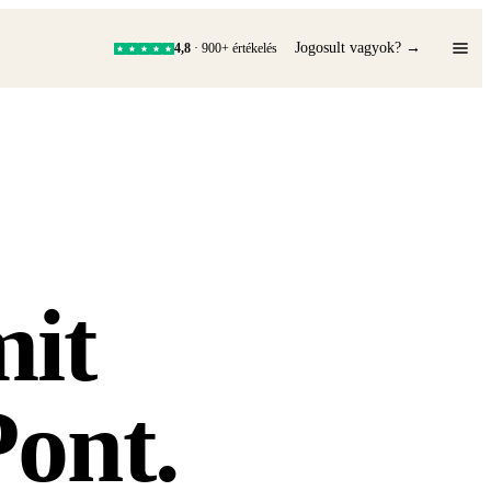
Jogosult vagyok? →
4,8
· 900+ értékelés
mit
Pont.