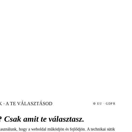
KAPCSOLAT
air@refundio.eu
k
H–P 9:00–18:00
ések (GYIK)
K · A TE VÁLASZTÁSOD
🍪 EU · GDPR
?
Csak amit te választasz.
asználunk, hogy a weboldal működjön és fejlődjön. A technikai sütik